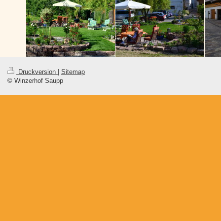
Druckversion
|
Sitemap
© Winzerhof Saupp